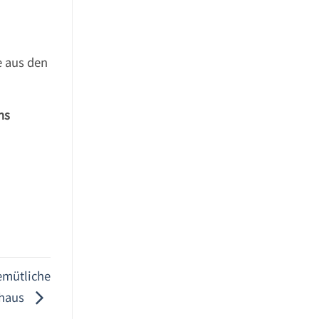
e aus den
ns
emütliche
lhaus