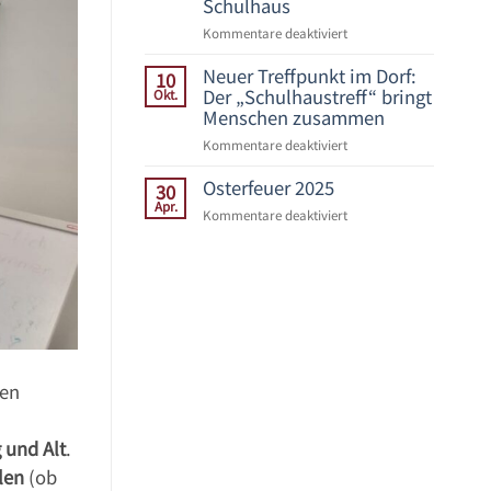
Schulhaus
Kommentare deaktiviert
für
Winterhock
Neuer Treffpunkt im Dorf:
trotzt
10
dem
Der „Schulhaustreff“ bringt
Okt.
Regen
Menschen zusammen
–
Kommentare deaktiviert
für
gemütliche
Neuer
Adventsstimmung
Osterfeuer 2025
Treffpunkt
30
im
im
Apr.
alten
Kommentare deaktiviert
für
Dorf:
Schulhaus
Osterfeuer
Der
2025
„Schulhaustreff“
bringt
Menschen
zusammen
ben
 und Alt
.
len
(ob