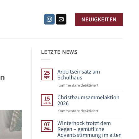
NEUIGKEITEN
LETZTE NEWS
Arbeitseinsatz am
25
en
Schulhaus
Apr.
Kommentare deaktiviert
für
Arbeitseinsatz
Christbaumsammelaktion
am
15
Schulhaus
2026
Jan.
Kommentare deaktiviert
für
Christbaumsammelakti
Winterhock trotzt dem
2026
07
Regen – gemütliche
Dez.
Adventsstimmung im alten